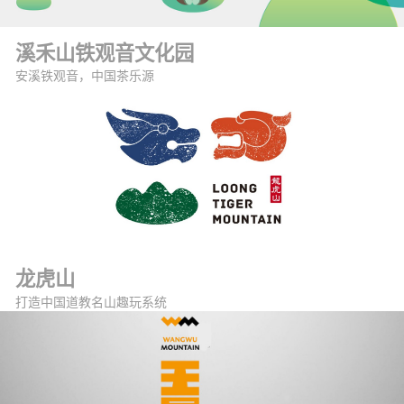
溪禾山铁观音文化园
安溪铁观音，中国茶乐源
龙虎山
打造中国道教名山趣玩系统