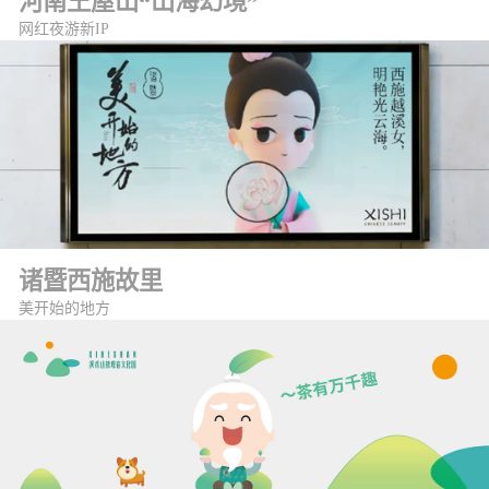
河南王屋山“山海幻境”
网红夜游新IP
诸暨西施故里
美开始的地方