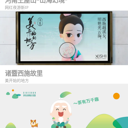
河南王屋山“山海幻境”
网红夜游新IP
诸暨西施故里
美开始的地方