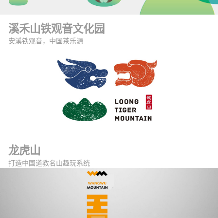
溪禾山铁观音文化园
安溪铁观音，中国茶乐源
龙虎山
打造中国道教名山趣玩系统