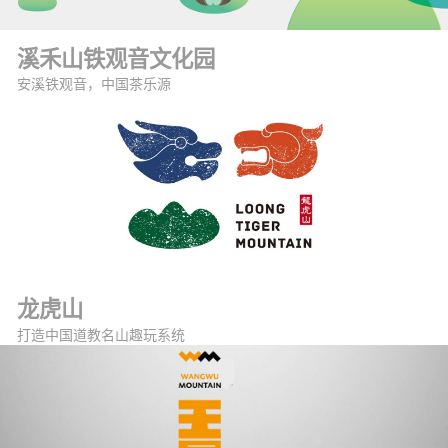
溪禾山铁观音文化园
安溪铁观音，中国茶乐源
龙虎山
打造中国道教名山趣玩系统