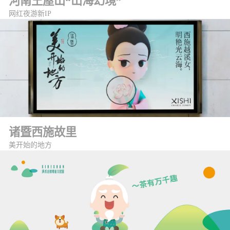
河南王屋山“山海幻境”
网红夜游新IP
诸暨西施故里
美开始的地方