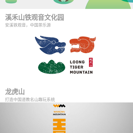
溪禾山铁观音文化园
安溪铁观音，中国茶乐源
龙虎山
打造中国道教名山趣玩系统