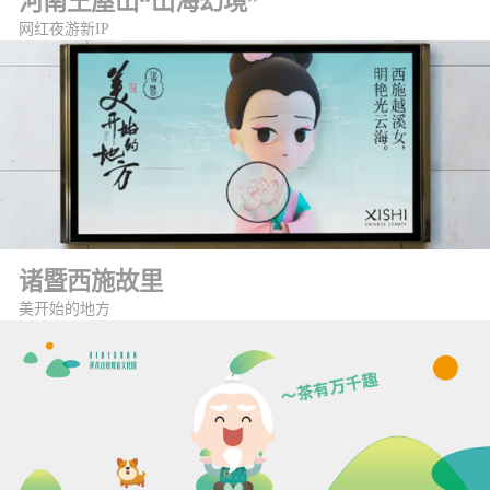
河南王屋山“山海幻境”
网红夜游新IP
诸暨西施故里
美开始的地方