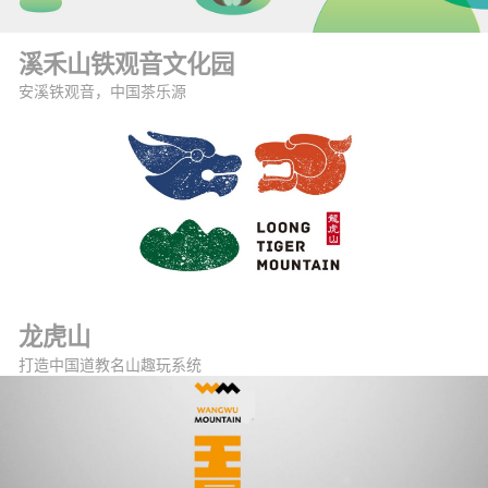
溪禾山铁观音文化园
安溪铁观音，中国茶乐源
龙虎山
打造中国道教名山趣玩系统