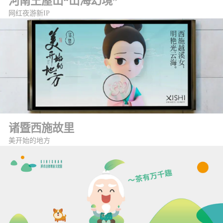
河南王屋山“山海幻境”
网红夜游新IP
诸暨西施故里
美开始的地方