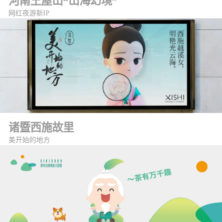
河南王屋山“山海幻境”
网红夜游新IP
诸暨西施故里
美开始的地方