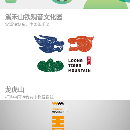
溪禾山铁观音文化园
安溪铁观音，中国茶乐源
龙虎山
打造中国道教名山趣玩系统