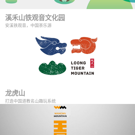
溪禾山铁观音文化园
安溪铁观音，中国茶乐源
龙虎山
打造中国道教名山趣玩系统