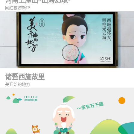
河南王屋山“山海幻境”
网红夜游新IP
诸暨西施故里
美开始的地方