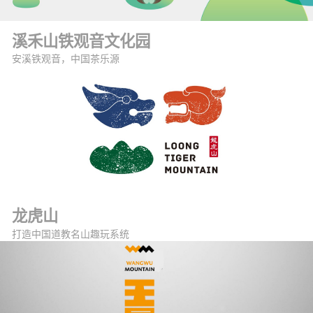
溪禾山铁观音文化园
安溪铁观音，中国茶乐源
龙虎山
打造中国道教名山趣玩系统