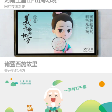
河南王屋山“山海幻境”
网红夜游新IP
诸暨西施故里
美开始的地方